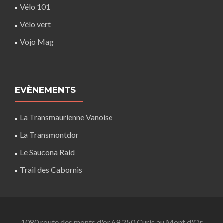
Vélo 101
Vélo vert
Vojo Mag
EVÈNEMENTS
La Transmaurienne Vanoise
La Transmontdor
Le Saucona Raid
Trail des Cabornis
1080 route des monts d'or 69 250 Curis au Mont d'Or