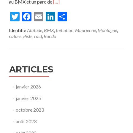
En
au BMX et un parc de
[…]
savoir
plus
Twitter
Facebook
Email
LinkedIn
Partager
surTRANSMAURIENNE
03
Identifié
Altitude
,
BMX
,
Initiation
,
Maurienne
,
Montagne
,
–
nature
,
Piste
,
raid
,
Rando
07
Aout
2011
ARTICLES
janvier 2026
janvier 2025
octobre 2023
août 2023
août 2022