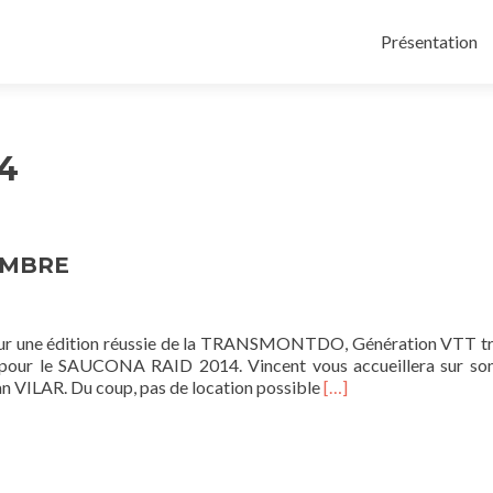
Aller au conten
Présentation
14
EMBRE
our une édition réussie de la TRANSMONTDO, Génération VTT t
 pour le SAUCONA RAID 2014. Vincent vous accueillera sur so
En
Jean VILAR. Du coup, pas de location possible
[…]
savoir
plus
surSAUCONA
RAID