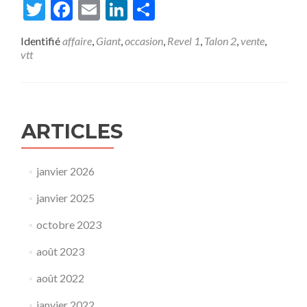
plus
Twitter
Facebook
Email
LinkedIn
Partager
surBonnes
Affaires….
Identifié
affaire
,
Giant
,
occasion
,
Revel 1
,
Talon 2
,
vente
,
La
vtt
suite
!
ARTICLES
janvier 2026
janvier 2025
octobre 2023
août 2023
août 2022
janvier 2022