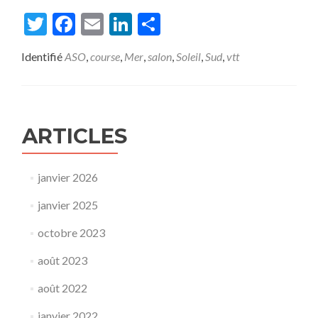
savoir
plus
Twitter
Facebook
Email
LinkedIn
Partager
surROC
D’AZUR
Identifié
ASO
,
course
,
Mer
,
salon
,
Soleil
,
Sud
,
vtt
2013
ARTICLES
janvier 2026
janvier 2025
octobre 2023
août 2023
août 2022
janvier 2022