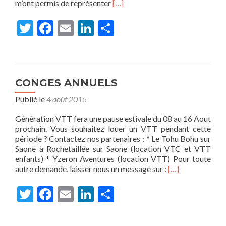
En
m’ont permis de représenter
[…]
savoir
plus
Twitter
Facebook
Email
LinkedIn
Partager
surCHAMPIONNAT
DU
MONDE
UCI
MASTER
CONGES ANNUELS
VTT
–
Publié le
4 août 2015
ANDORRE
Génération VTT fera une pause estivale du 08 au 16 Aout
prochain. Vous souhaitez louer un VTT pendant cette
période ? Contactez nos partenaires : * Le Tohu Bohu sur
Saone à Rochetaillée sur Saone (location VTC et VTT
enfants) * Yzeron Aventures (location VTT) Pour toute
En
autre demande, laisser nous un message sur :
[…]
savoir
plus
Twitter
Facebook
Email
LinkedIn
Partager
surCONGES
ANNUELS